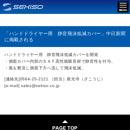
「ハンドドライヤー用 静音飛沫低減カバー」中日新聞
に掲載される
ハンドドライヤー用 静音飛沫低減カバーを開発
・側面カバー内部のＳＡＦ高性能吸音材で静音性を付与。
・風を整流し側面下方へ流して飛沫低減。
[連絡先]0564-25-2121 ［担当］座光寺（ざこうじ）
[e-mail] sales@sekiso.co.jp