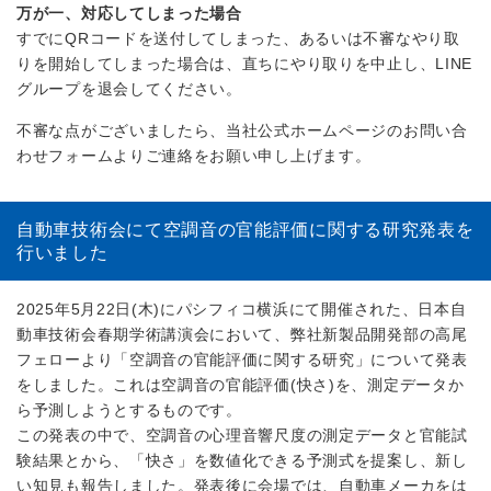
万が一、対応してしまった場合
すでにQRコードを送付してしまった、あるいは不審なやり取
りを開始してしまった場合は、直ちにやり取りを中止し、LINE
グループを退会してください。
不審な点がございましたら、当社公式ホームページのお問い合
わせフォームよりご連絡をお願い申し上げます。
自動車技術会にて空調音の官能評価に関する研究発表を
行いました
2025年5月22日(木)にパシフィコ横浜にて開催された、日本自
動車技術会春期学術講演会において、弊社新製品開発部の高尾
フェローより「空調音の官能評価に関する研究」について発表
をしました。これは空調音の官能評価(快さ)を、測定データか
ら予測しようとするものです。
この発表の中で、空調音の心理音響尺度の測定データと官能試
験結果とから、「快さ」を数値化できる予測式を提案し、新し
い知見も報告しました。発表後に会場では、自動車メーカをは